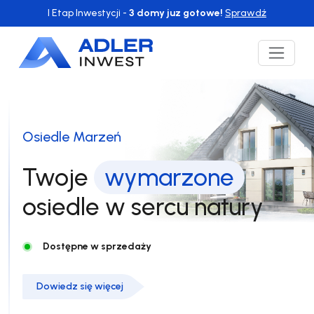
I Etap Inwestycji -
3 domy juz gotowe!
Sprawdź
Osiedle Marzeń
Twoje
wymarzone
osiedle w sercu natury
Dostępne w sprzedaży
Dowiedz się więcej